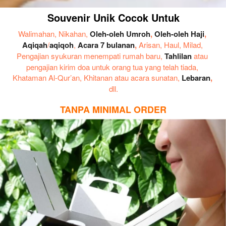
Souvenir Unik Cocok Untuk
Walimahan, Nikahan, 
Oleh-oleh Umroh
, 
Oleh-oleh Haji
, 
Aqiqah
/
aqiqoh
, 
Acara 7 bulanan
, 
Arisan, Haul, Milad, 
Pengajian syukuran menempati rumah baru, 
Tahlilan
 atau 
pengajian kirim doa untuk orang tua yang telah tiada, 
Khataman Al-Qur’an, Khitanan atau acara sunatan, 
Lebaran
, 
dll.
TANPA MINIMAL ORDER