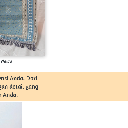
e Nawa
an detail yang 
h Anda. 