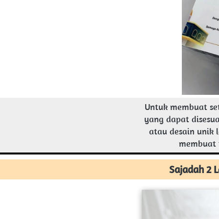
Untuk membuat seti
yang dapat disesu
atau desain unik 
membuat t
Sajadah 2 L