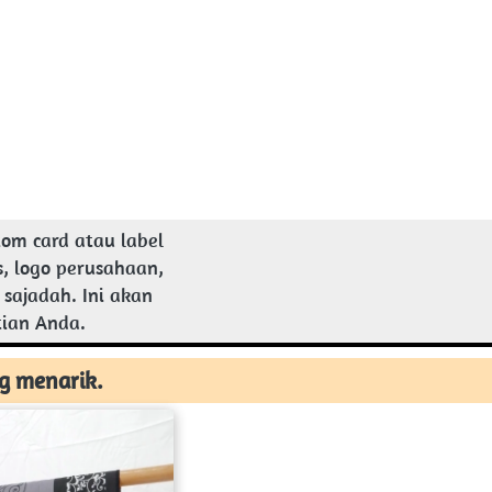
om card atau label 
 logo perusahaan, 
ajadah. Ini akan 
ian Anda. 
g menarik.  