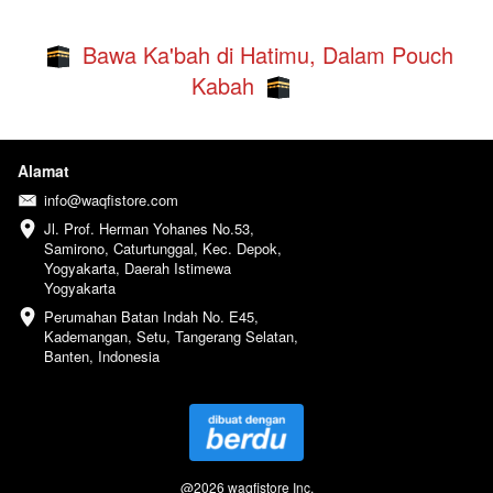
  Bawa Ka'bah di Hatimu, Dalam Pouch 
Kabah  
Alamat
info@waqfistore.com
Jl. Prof. Herman Yohanes No.53, 
Samirono, Caturtunggal, Kec. Depok, 
Yogyakarta, Daerah Istimewa 
Yogyakarta
Perumahan Batan Indah No. E45, 
Kademangan, Setu, Tangerang Selatan, 
Banten, Indonesia
@
2026
waqfistore Inc.