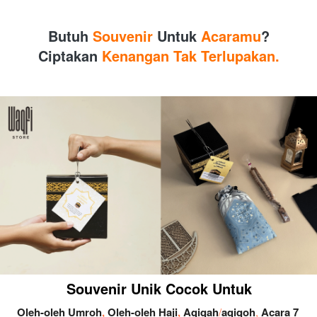
Butuh 
Souvenir
 Untuk 
Acaramu
?
Ciptakan
 Kenangan Tak Terlupakan.
Souvenir Unik Cocok Untuk
Oleh-oleh Umroh
, 
Oleh-oleh Haji
, 
Aqiqah
/
aqiqoh
, 
Acara 7 