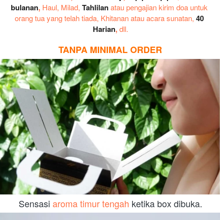
bulanan
,
 Haul, Milad, 
Tahlilan
 atau pengajian kirim doa untuk 
orang tua yang telah tiada, Khitanan atau acara sunatan, 
40 
Harian
, 
dll.
TANPA MINIMAL ORDER
Sensasi 
aroma timur tengah
 ketika box dibuka.